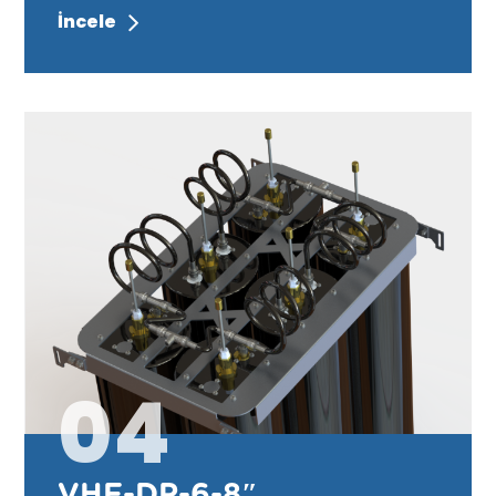
İncele
04
VHF-DP-6-8″