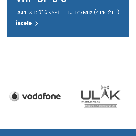
DUPLEXER 8'' 6 KAVİTE 145-175 MHz (4 PR-2 BP)
İncele