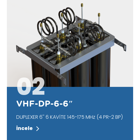
02
VHF-DP-6-6″
DUPLEXER 6'' 6 KAVİTE 145-175 MHz (4 PR-2 BP)
İncele