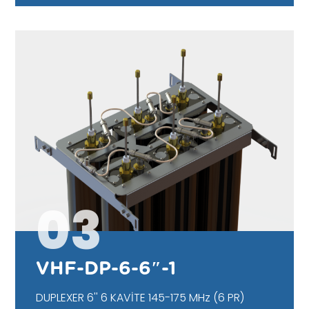
03
VHF-DP-6-6″-1
DUPLEXER 6'' 6 KAVİTE 145-175 MHz (6 PR)