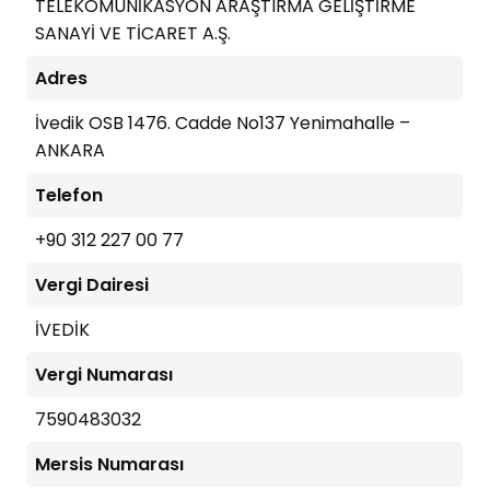
TELEKOMÜNİKASYON ARAŞTIRMA GELİŞTİRME
SANAYİ VE TİCARET A.Ş.
Adres
İvedik OSB 1476. Cadde No137 Yenimahalle –
ANKARA
Telefon
+90 312 227 00 77
Vergi Dairesi
İVEDİK
Vergi Numarası
7590483032
Mersis Numarası