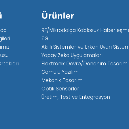
ü
Ürünler
zda
RF/Mikrodalga Kablosuz Haberleşme
gileri
5G
kamız
Akıllı Sistemler ve Erken Uyarı Sistem
rusu
Yapay Zeka Uygulamaları
rtakları
Elektronik Devre/Donanım Tasarım
Gömülü Yazılım
Mekanik Tasarım
Optik Sensörler
Üretim, Test ve Entegrasyon