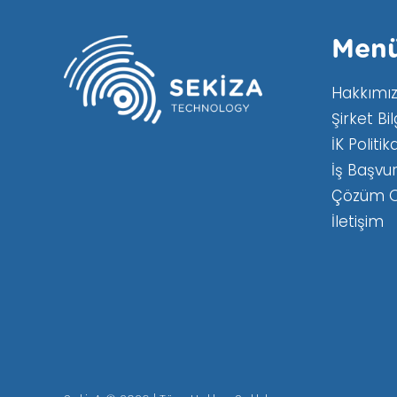
Men
Hakkımı
Şirket Bil
İK Politi
İş Başvu
Çözüm O
İletişim