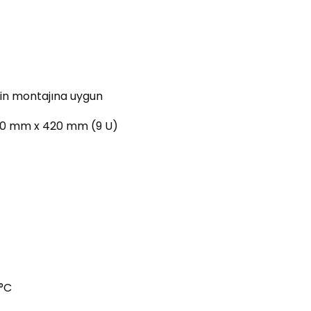
abin montajına uygun
00 mm x 420 mm (9 U)
0°C