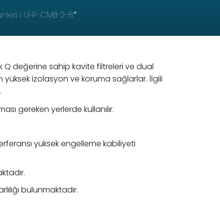
nleri
UHF-CMB-2-8″
k Q değerine sahip kavite filtreleri ve dual
n yüksek izolasyon ve koruma sağlarlar. İlgili
.
sı gereken yerlerde kullanılır.
eransı yüksek engelleme kabiliyeti
aktadır.
rlılığı bulunmaktadır.