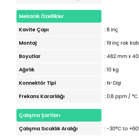
Mekanik Özellikler
Kavite Çapı
: 8 inç
Montaj
: 19 inç rak k
Boyutlar
: 482 mm x 4
Ağırlık
: 10 kg
Konnektör Tipi
: N-Dişi
Frekans Kararlılığı
: 0.8 ppm / °C
Çalışma Şartları
Çalışma Sıcaklık Aralığı
: -30°C to +6