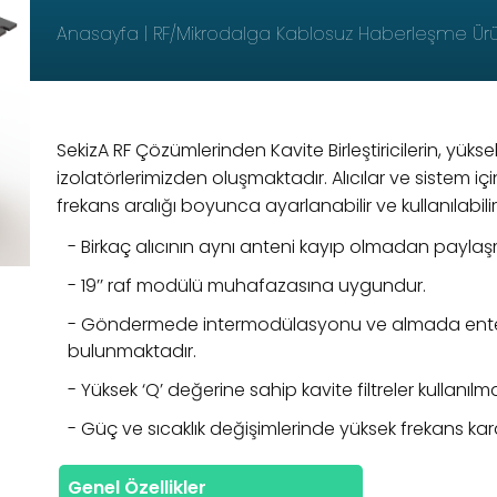
Anasayfa
RF/Mikrodalga Kablosuz Haberleşme Ürü
SekizA RF Çözümlerinden Kavite Birleştiricilerin, yükse
izolatörlerimizden oluşmaktadır. Alıcılar ve sistem içi
frekans aralığı boyunca ayarlanabilir ve kullanılabilir
Birkaç alıcının aynı anteni kayıp olmadan paylaşma
19’’ raf modülü muhafazasına uygundur.
Göndermede intermodülasyonu ve almada enterf
bulunmaktadır.
Yüksek ‘Q’ değerine sahip kavite filtreler kullanılm
Güç ve sıcaklık değişimlerinde yüksek frekans kara
Genel Özellikler