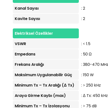
Kanal Sayısı
: 2
Kavite Sayısı
: 2
Elektriksel Özellikler
VSWR
: < 1.5
Empedans
: 50 Ω
Frekans Aralığı
: 380-470 MH
Maksimum Uygulanabilir Güç
: 150 W
Minimum Tx – Tx Aralığı (Δ Tx)
: > 250 kHz
Araya Girme Kaybı (max)
: Δ Tx: 450 kHz
Minimum Tx – Tx İzolasyonu
: > 75 dB